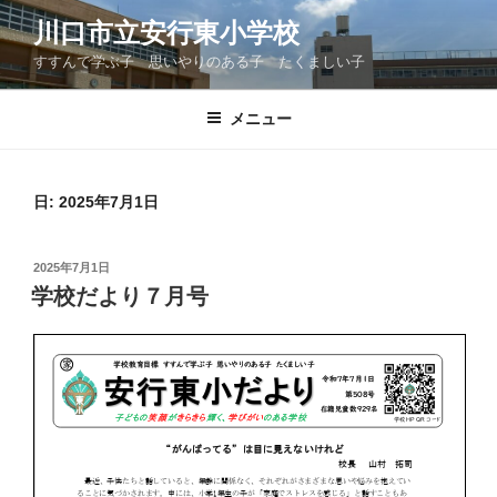
コ
川口市立安行東小学校
ン
すすんで学ぶ子 思いやりのある子 たくましい子
テ
ン
ツ
メニュー
へ
ス
キ
日:
2025年7月1日
ッ
プ
投
2025年7月1日
稿
学校だより７月号
日: