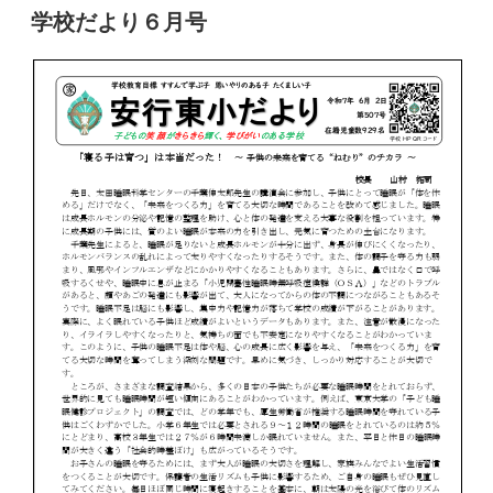
稿
学校だより６月号
日: