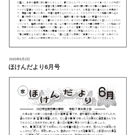
投
2025年6月2日
稿
ほけんだより6月号
日: