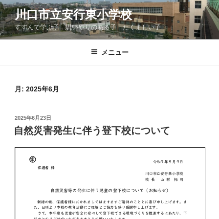
コ
川口市立安行東小学校
ン
すすんで学ぶ子 思いやりのある子 たくましい子
テ
ン
ツ
メニュー
へ
ス
キ
月:
2025年6月
ッ
プ
投
2025年6月23日
稿
自然災害発生に伴う登下校について
日: