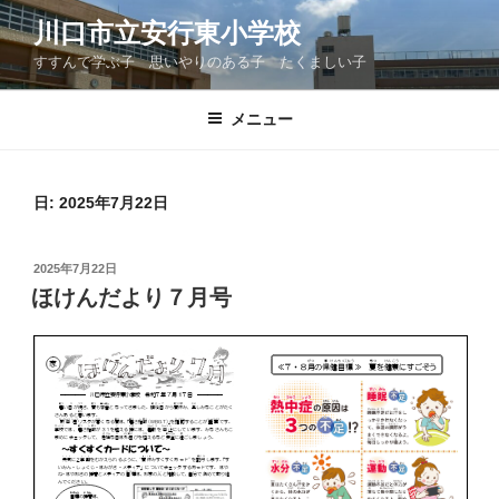
コ
川口市立安行東小学校
ン
すすんで学ぶ子 思いやりのある子 たくましい子
テ
ン
ツ
メニュー
へ
ス
キ
日:
2025年7月22日
ッ
プ
投
2025年7月22日
稿
ほけんだより７月号
日: