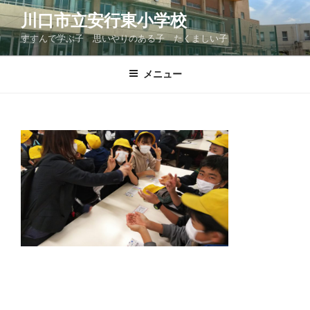
コ
川口市立安行東小学校
ン
すすんで学ぶ子 思いやりのある子 たくましい子
テ
ン
ツ
メニュー
へ
ス
キ
ッ
プ
投