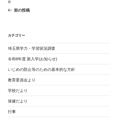
前
前
稿
の
前の投稿
ナ
投
ビ
稿
ゲ
ー
カテゴリー
シ
埼玉県学力・学習状況調査
ョ
ン
令和8年度 新入学(お知らせ)
いじめの防止等のための基本的な方針
教育委員会より
学校だより
保健だより
行事