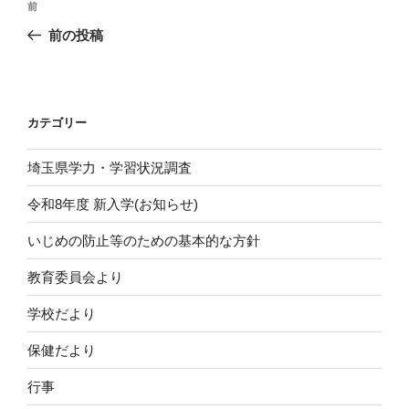
前
前
稿
の
前の投稿
ナ
投
ビ
稿
ゲ
ー
カテゴリー
シ
埼玉県学力・学習状況調査
ョ
ン
令和8年度 新入学(お知らせ)
いじめの防止等のための基本的な方針
教育委員会より
学校だより
保健だより
行事