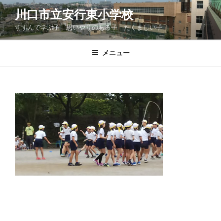
コ
川口市立安行東小学校
ン
すすんで学ぶ子 思いやりのある子 たくましい子
テ
ン
ツ
メニュー
へ
ス
キ
ッ
プ
投