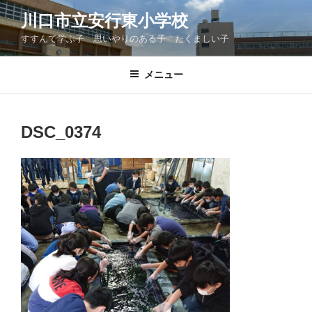
コ
川口市立安行東小学校
ン
すすんで学ぶ子 思いやりのある子 たくましい子
テ
ン
ツ
メニュー
へ
ス
キ
DSC_0374
ッ
プ