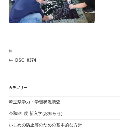
投
前
前
稿
の
DSC_0374
ナ
投
ビ
稿
ゲ
ー
カテゴリー
シ
埼玉県学力・学習状況調査
ョ
ン
令和8年度 新入学(お知らせ)
いじめの防止等のための基本的な方針