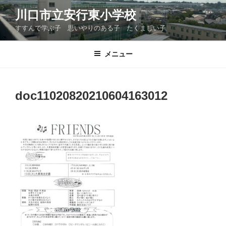
コ
川口市立安行東小学校
ン
すすんで学ぶ子 思いやりのある子 たくましい子
テ
ン
ツ
メニュー
へ
ス
キ
doc11020820210604163012
ッ
プ