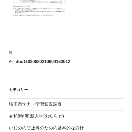
投
前
前
稿
の
doc11020820210604163012
ナ
投
ビ
稿
ゲ
ー
カテゴリー
シ
埼玉県学力・学習状況調査
ョ
ン
令和8年度 新入学(お知らせ)
いじめの防止等のための基本的な方針