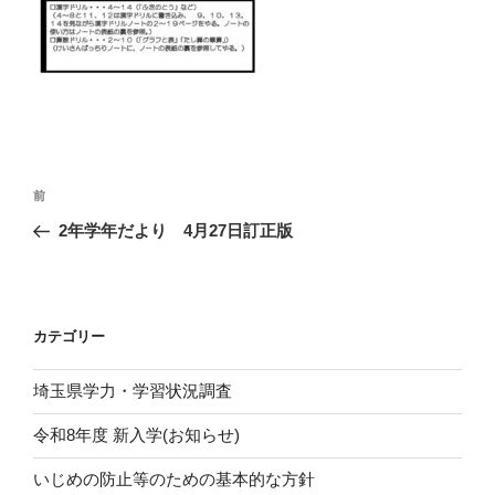
投
前
前
稿
の
2年学年だより 4月27日訂正版
ナ
投
ビ
稿
ゲ
ー
カテゴリー
シ
埼玉県学力・学習状況調査
ョ
ン
令和8年度 新入学(お知らせ)
いじめの防止等のための基本的な方針