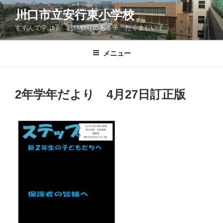
コ
川口市立安行東小学校
ン
すすんで学ぶ子 思いやりのある子 たくましい子
テ
ン
ツ
メニュー
へ
ス
キ
2年学年だより 4月27日訂正版
ッ
プ