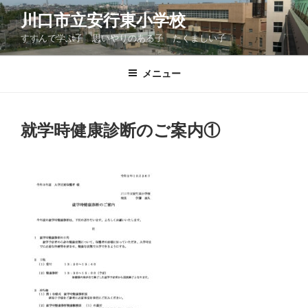
コ
川口市立安行東小学校
ン
すすんで学ぶ子 思いやりのある子 たくましい子
テ
ン
ツ
メニュー
へ
ス
キ
就学時健康診断のご案内①
ッ
プ