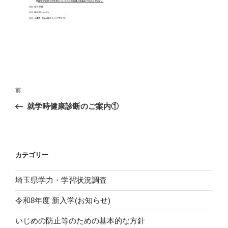
投
前
前
稿
の
就学時健康診断のご案内①
ナ
投
ビ
稿
ゲ
ー
カテゴリー
シ
埼玉県学力・学習状況調査
ョ
ン
令和8年度 新入学(お知らせ)
いじめの防止等のための基本的な方針