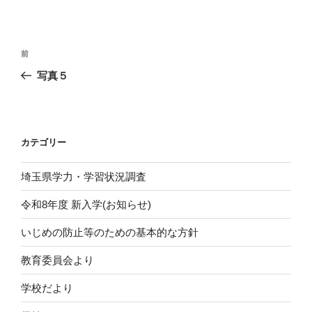
投
前
前
稿
の
写真５
ナ
投
ビ
稿
ゲ
ー
カテゴリー
シ
埼玉県学力・学習状況調査
ョ
ン
令和8年度 新入学(お知らせ)
いじめの防止等のための基本的な方針
教育委員会より
学校だより