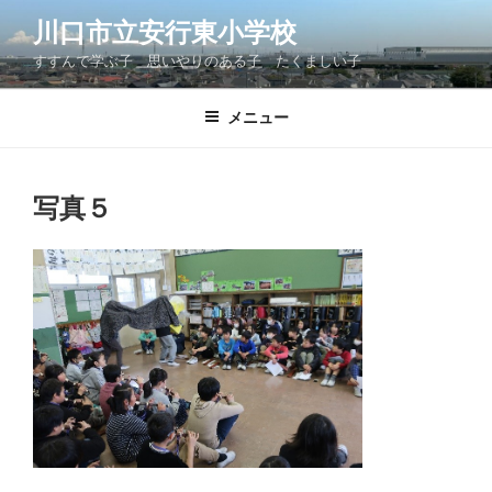
コ
川口市立安行東小学校
ン
すすんで学ぶ子 思いやりのある子 たくましい子
テ
ン
ツ
メニュー
へ
ス
キ
写真５
ッ
プ