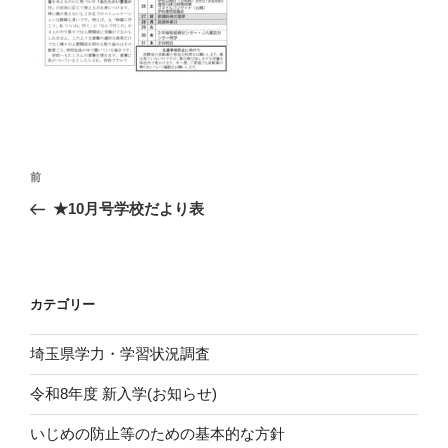
投
前
前
稿
の
★10月号学校だより表
ナ
投
ビ
稿
ゲ
ー
カテゴリー
シ
埼玉県学力・学習状況調査
ョ
ン
令和8年度 新入学(お知らせ)
いじめの防止等のための基本的な方針