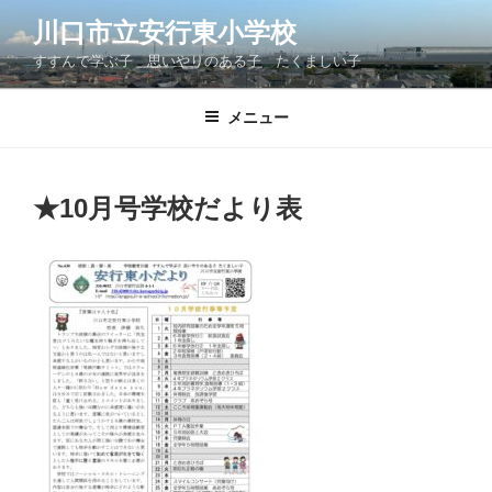
コ
川口市立安行東小学校
ン
すすんで学ぶ子 思いやりのある子 たくましい子
テ
ン
ツ
メニュー
へ
ス
キ
★10月号学校だより表
ッ
プ