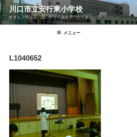
コ
川口市立安行東小学校
ン
すすんで学ぶ子 思いやりのある子 たくましい子
テ
ン
ツ
メニュー
へ
ス
キ
L1040652
ッ
プ