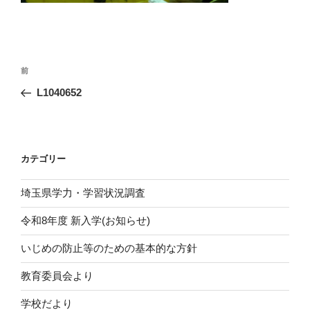
投
前
前
稿
の
L1040652
ナ
投
ビ
稿
ゲ
ー
カテゴリー
シ
埼玉県学力・学習状況調査
ョ
ン
令和8年度 新入学(お知らせ)
いじめの防止等のための基本的な方針
教育委員会より
学校だより