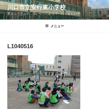
コ
川口市立安行東小学校
ン
すすんで学ぶ子 思いやりのある子 たくましい子
テ
ン
ツ
メニュー
へ
ス
キ
L1040516
ッ
プ