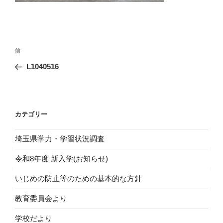
投
前
前
稿
の
L1040516
ナ
投
ビ
稿
ゲ
ー
カテゴリー
シ
埼玉県学力・学習状況調査
ョ
ン
令和8年度 新入学(お知らせ)
いじめの防止等のための基本的な方針
教育委員会より
学校だより