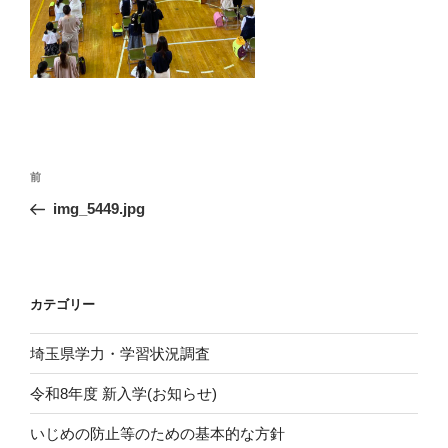
投
前
前
稿
の
img_5449.jpg
ナ
投
ビ
稿
ゲ
ー
カテゴリー
シ
埼玉県学力・学習状況調査
ョ
ン
令和8年度 新入学(お知らせ)
いじめの防止等のための基本的な方針