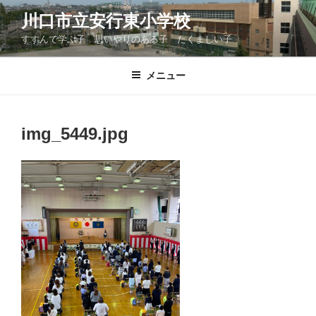
コ
川口市立安行東小学校
ン
すすんで学ぶ子 思いやりのある子 たくましい子
テ
ン
ツ
メニュー
へ
ス
キ
img_5449.jpg
ッ
プ