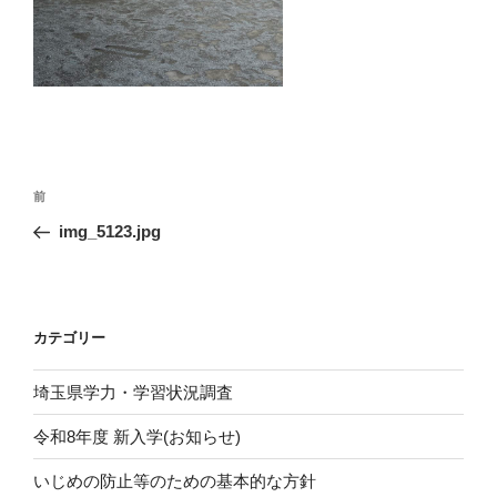
投
前
前
稿
の
img_5123.jpg
ナ
投
ビ
稿
ゲ
ー
カテゴリー
シ
埼玉県学力・学習状況調査
ョ
ン
令和8年度 新入学(お知らせ)
いじめの防止等のための基本的な方針