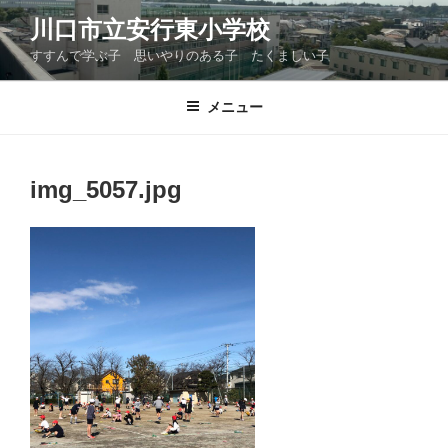
コ
川口市立安行東小学校
ン
すすんで学ぶ子 思いやりのある子 たくましい子
テ
ン
ツ
メニュー
へ
ス
キ
img_5057.jpg
ッ
プ