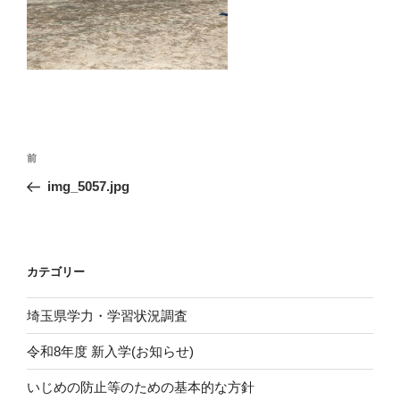
投
前
前
稿
の
img_5057.jpg
ナ
投
ビ
稿
ゲ
ー
カテゴリー
シ
埼玉県学力・学習状況調査
ョ
ン
令和8年度 新入学(お知らせ)
いじめの防止等のための基本的な方針