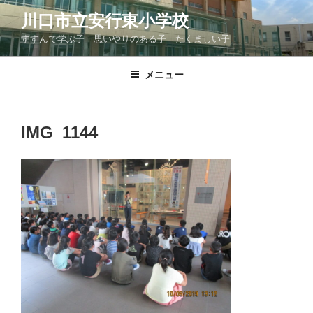
コ
川口市立安行東小学校
ン
すすんで学ぶ子 思いやりのある子 たくましい子
テ
ン
ツ
メニュー
へ
ス
キ
IMG_1144
ッ
プ