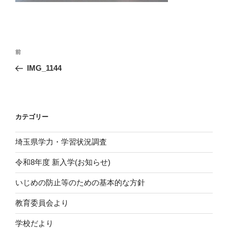
投
前
前
稿
の
IMG_1144
ナ
投
ビ
稿
ゲ
ー
カテゴリー
シ
埼玉県学力・学習状況調査
ョ
ン
令和8年度 新入学(お知らせ)
いじめの防止等のための基本的な方針
教育委員会より
学校だより