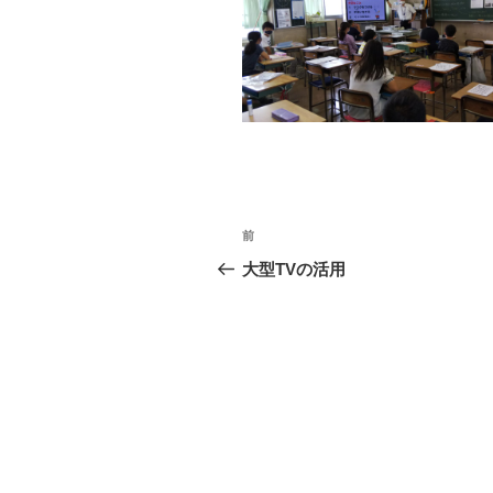
投
前
前
稿
の
大型TVの活用
投
ナ
稿
ビ
ゲ
ー
シ