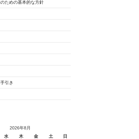
等のための基本的な方針
り
用手引き
2026年8月
水
木
金
土
日