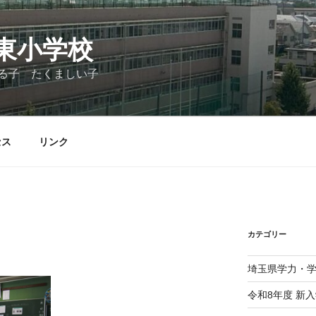
東小学校
る子 たくましい子
セス
リンク
カテゴリー
埼玉県学力・
令和8年度 新入