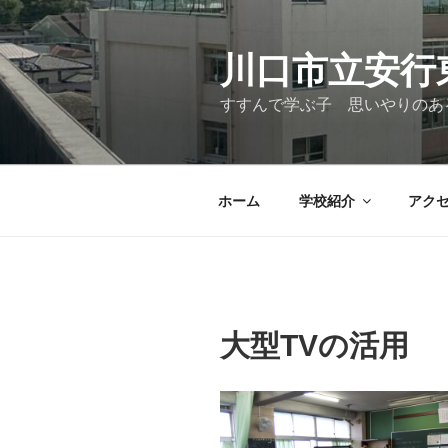
コ
ン
テ
川口市立安行
ン
すすんで学ぶ子 思いやりのあ
ツ
へ
ス
キ
ホーム
学校紹介
アク
ッ
プ
大型TVの活用