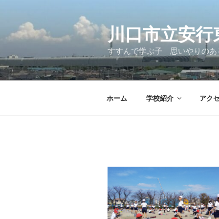
コ
ン
テ
川口市立安行
ン
すすんで学ぶ子 思いやりのあ
ツ
へ
ス
キ
ホーム
学校紹介
アク
ッ
プ