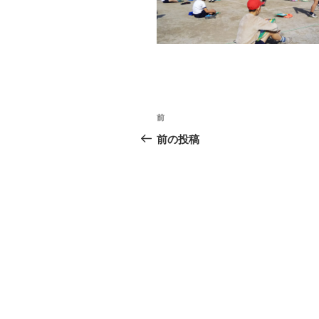
投
前
前
稿
の
前の投稿
投
ナ
稿
ビ
ゲ
ー
シ
ョ
ン