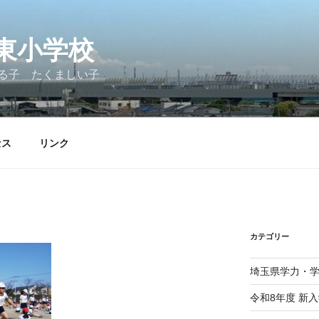
東小学校
る子 たくましい子
セス
リンク
カテゴリー
埼玉県学力・
令和8年度 新入