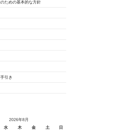
等のための基本的な方針
り
用手引き
2026年8月
水
木
金
土
日