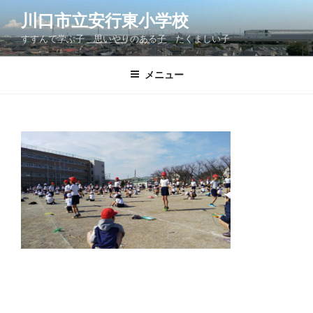
コ
川口市立安行東小学校
ン
すすんで学ぶ子 思いやりのある子 たくましい子
テ
ン
ツ
メニュー
へ
ス
キ
ッ
プ
投