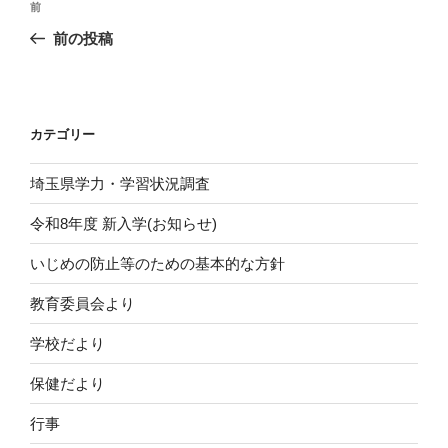
前
前
稿
の
前の投稿
ナ
投
ビ
稿
ゲ
ー
カテゴリー
シ
埼玉県学力・学習状況調査
ョ
ン
令和8年度 新入学(お知らせ)
いじめの防止等のための基本的な方針
教育委員会より
学校だより
保健だより
行事