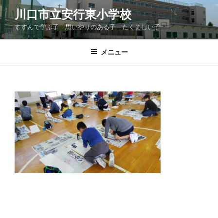
コ
川口市立安行東小学校
ン
すすんで学ぶ子 思いやりのある子 たくましい子
テ
ン
ツ
メニュー
へ
ス
キ
ッ
プ
投