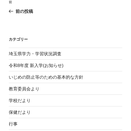
前
前
稿
の
前の投稿
ナ
投
ビ
稿
ゲ
ー
カテゴリー
シ
埼玉県学力・学習状況調査
ョ
ン
令和8年度 新入学(お知らせ)
いじめの防止等のための基本的な方針
教育委員会より
学校だより
保健だより
行事