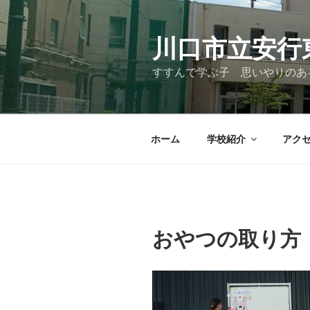
コ
ン
テ
川口市立安行
ン
すすんで学ぶ子 思いやりのあ
ツ
へ
ス
キ
ホーム
学校紹介
アク
ッ
プ
おやつの取り方