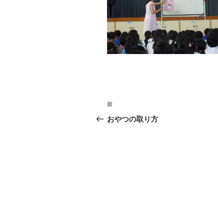
投
前
前
稿
の
おやつの取り方
投
ナ
稿
ビ
ゲ
ー
シ