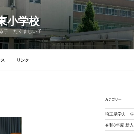
東小学校
る子 たくましい子
セス
リンク
カテゴリー
埼玉県学力・
令和8年度 新入