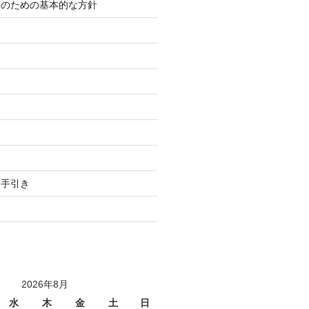
等のための基本的な方針
り
用手引き
2026年8月
水
木
金
土
日