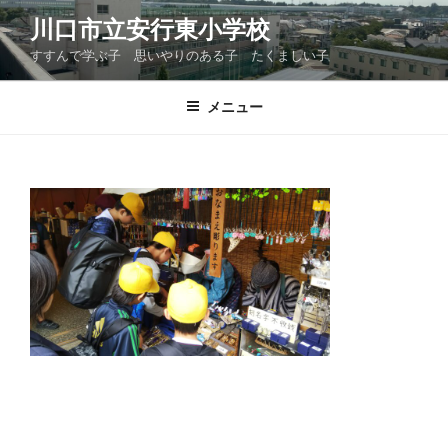
コ
川口市立安行東小学校
ン
すすんで学ぶ子 思いやりのある子 たくましい子
テ
ン
ツ
メニュー
へ
ス
キ
ッ
プ
投