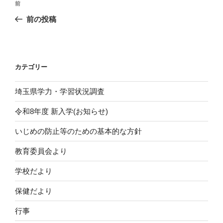
前
前
稿
の
前の投稿
ナ
投
ビ
稿
ゲ
ー
カテゴリー
シ
埼玉県学力・学習状況調査
ョ
ン
令和8年度 新入学(お知らせ)
いじめの防止等のための基本的な方針
教育委員会より
学校だより
保健だより
行事