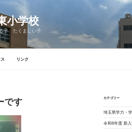
東小学校
る子 たくましい子
セス
リンク
カテゴリー
ーです
埼玉県学力・
令和8年度 新入