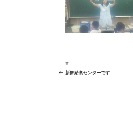
投
前
前
稿
の
新郷給食センターです
投
ナ
稿
ビ
ゲ
ー
シ