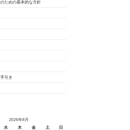
等のための基本的な方針
り
用手引き
2026年8月
水
木
金
土
日