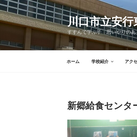
コ
ン
テ
川口市立安行
ン
すすんで学ぶ子 思いやりのあ
ツ
へ
ス
キ
ホーム
学校紹介
アク
ッ
プ
新郷給食センタ