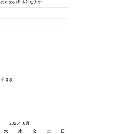
等のための基本的な方針
り
用手引き
2026年8月
水
木
金
土
日