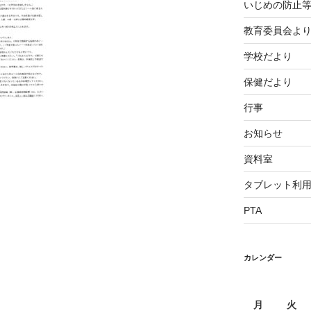
いじめの防止
教育委員会よ
学校だより
保健だより
行事
お知らせ
資料室
タブレット利
PTA
カレンダー
月
火