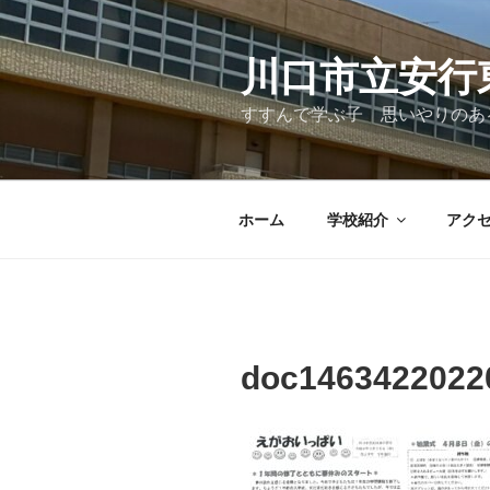
コ
ン
テ
川口市立安行
ン
すすんで学ぶ子 思いやりのあ
ツ
へ
ス
キ
ホーム
学校紹介
アク
ッ
プ
doc1463422022