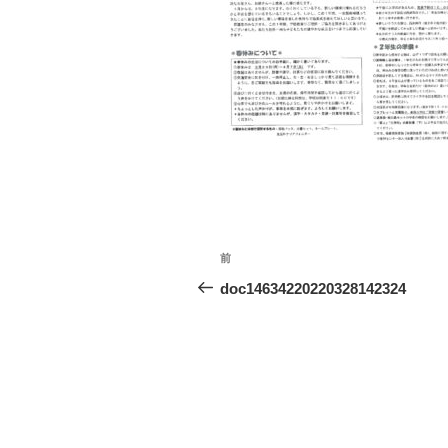
投
前
前
稿
の
doc14634220220328142324
投
ナ
稿
ビ
ゲ
ー