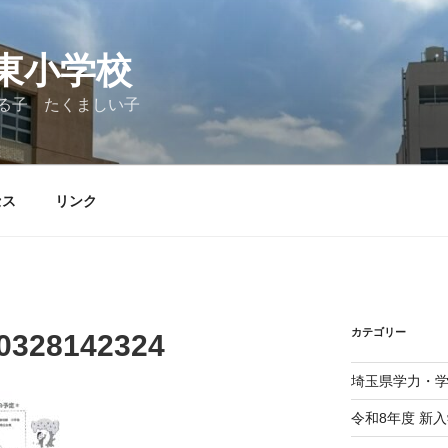
東小学校
る子 たくましい子
セス
リンク
カテゴリー
0328142324
埼玉県学力・
令和8年度 新入