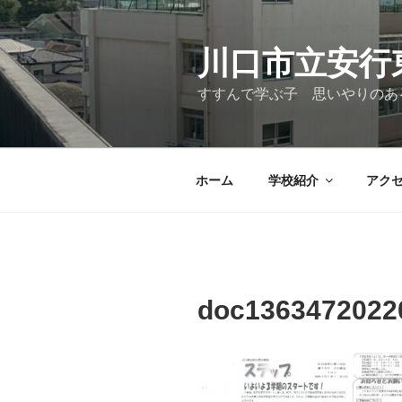
コ
ン
テ
川口市立安行
ン
すすんで学ぶ子 思いやりのあ
ツ
へ
ス
キ
ホーム
学校紹介
アク
ッ
プ
doc1363472022