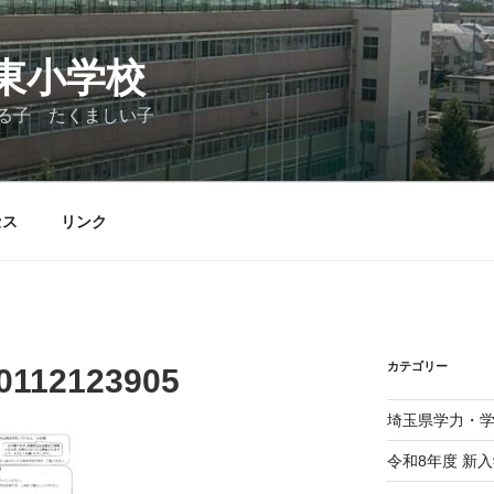
東小学校
る子 たくましい子
セス
リンク
カテゴリー
0112123905
埼玉県学力・
令和8年度 新入