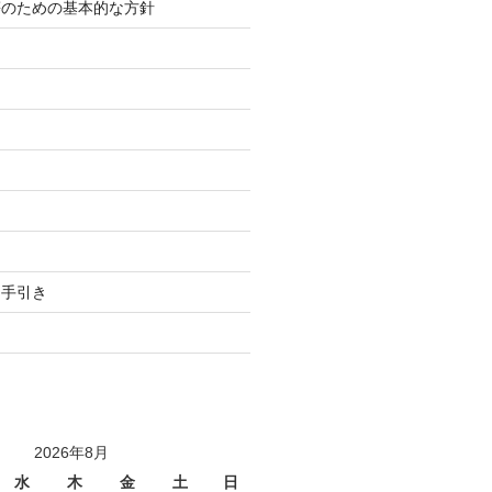
等のための基本的な方針
り
用手引き
2026年8月
水
木
金
土
日