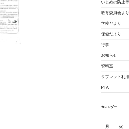
いじめの防止
教育委員会よ
学校だより
保健だより
行事
お知らせ
資料室
タブレット利
PTA
カレンダー
月
火