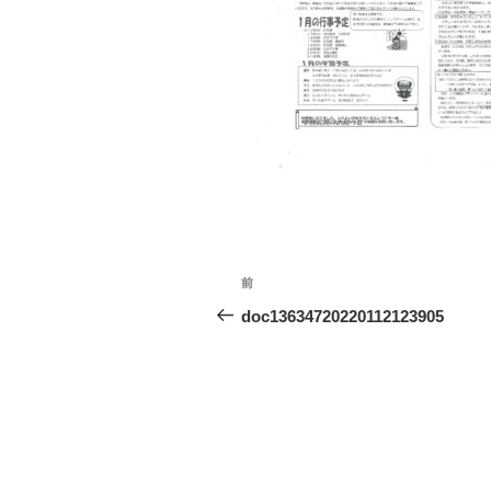
投
前
前
稿
の
doc13634720220112123905
投
ナ
稿
ビ
ゲ
ー