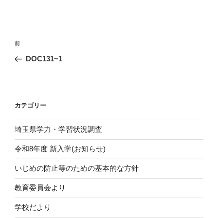
投
前
前
稿
の
DOC131~1
ナ
投
ビ
稿
ゲ
ー
カテゴリー
シ
埼玉県学力・学習状況調査
ョ
ン
令和8年度 新入学(お知らせ)
いじめの防止等のための基本的な方針
教育委員会より
学校だより