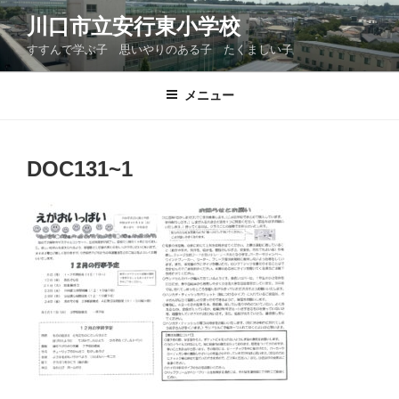
コ
川口市立安行東小学校
ン
すすんで学ぶ子 思いやりのある子 たくましい子
テ
ン
ツ
メニュー
へ
ス
キ
DOC131~1
ッ
プ