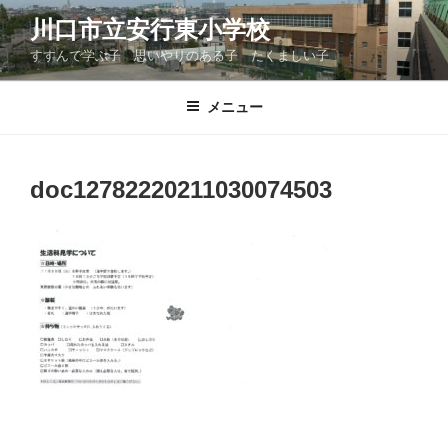
コ
川口市立安行東小学校
ン
すすんで学ぶ子 思いやりのある子 たくましい子
テ
ン
ツ
メニュー
へ
ス
キ
doc12782220211030074503
ッ
プ