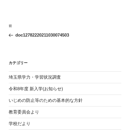
投
前
前
稿
の
doc12782220211030074503
ナ
投
ビ
稿
ゲ
ー
カテゴリー
シ
埼玉県学力・学習状況調査
ョ
ン
令和8年度 新入学(お知らせ)
いじめの防止等のための基本的な方針
教育委員会より
学校だより