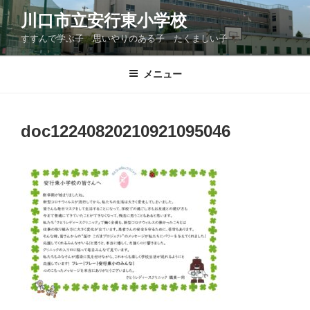
コ
川口市立安行東小学校
ン
すすんで学ぶ子 思いやりのある子 たくましい子
テ
ン
ツ
メニュー
へ
ス
キ
doc12240820210921095046
ッ
プ