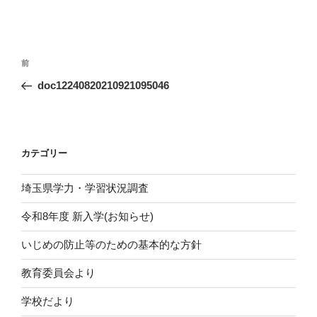
投
前
前
稿
の
doc12240820210921095046
ナ
投
ビ
稿
ゲ
ー
カテゴリー
シ
埼玉県学力・学習状況調査
ョ
ン
令和8年度 新入学(お知らせ)
いじめの防止等のための基本的な方針
教育委員会より
学校だより