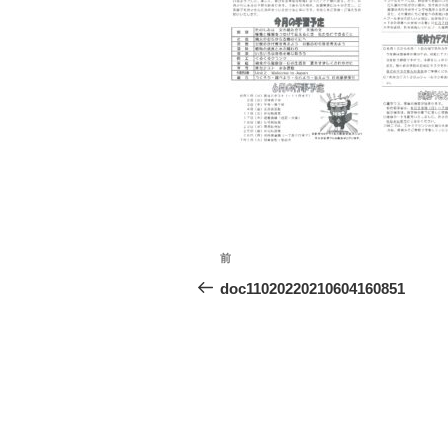
投
前
前
稿
の
doc11020220210604160851
投
ナ
稿
ビ
ゲ
ー