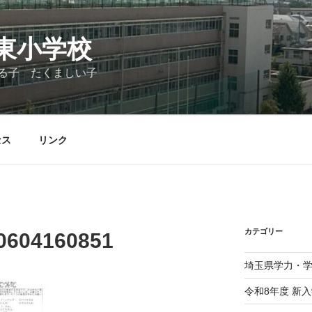
東小学校
る子 たくましい子
セス
リンク
カテゴリー
0604160851
埼玉県学力・
令和8年度 新入