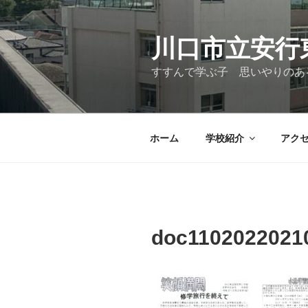
コ
ン
テ
川口市立安行
ン
すすんで学ぶ子 思いやりのあ
ツ
へ
ス
キ
ホーム
学校紹介
アク
ッ
プ
doc1102022021