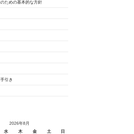
等のための基本的な方針
り
用手引き
2026年8月
水
木
金
土
日