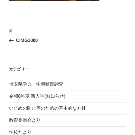
投
前
前
稿
の
CIMG3088
ナ
投
ビ
稿
ゲ
ー
カテゴリー
シ
埼玉県学力・学習状況調査
ョ
ン
令和8年度 新入学(お知らせ)
いじめの防止等のための基本的な方針
教育委員会より
学校だより