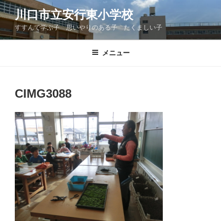
コ
川口市立安行東小学校
ン
すすんで学ぶ子 思いやりのある子 たくましい子
テ
ン
ツ
メニュー
へ
ス
キ
CIMG3088
ッ
プ