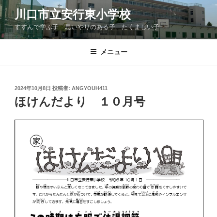
コ
川口市立安行東小学校
ン
すすんで学ぶ子 思いやりのある子 たくましい子
テ
ン
ツ
メニュー
へ
ス
キ
投
2024年10月8日
投稿者:
ANGYOUH411
稿
ッ
ほけんだより １０月号
日:
プ