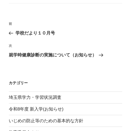
ゴ
リ
ー
投
前
前
稿
の
学校だより１０月号
ナ
投
ビ
稿
次
次
ゲ
の
就学時健康診断の実施について（お知らせ）
投
ー
稿
シ
ョ
カテゴリー
ン
埼玉県学力・学習状況調査
令和8年度 新入学(お知らせ)
いじめの防止等のための基本的な方針