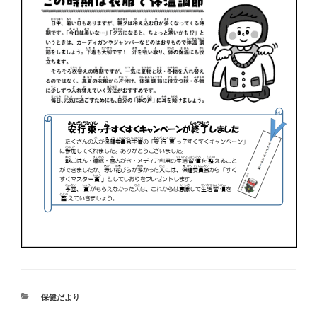
カ
保健だより
テ