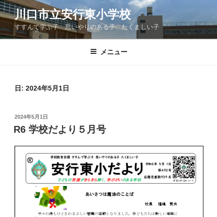
コ
川口市立安行東小学校
ン
すすんで学ぶ子 思いやりのある子 たくましい子
テ
ン
ツ
メニュー
へ
ス
キ
日:
2024年5月1日
ッ
プ
投
2024年5月1日
稿
R6 学校だより５月号
日: