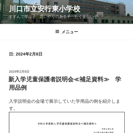
コ
川口市立安行東小学校
ン
すすんで学ぶ子 思いやりのある子 たくましい子
テ
ン
ツ
メニュー
へ
ス
キ
日:
2024年2月8日
ッ
プ
投
2024年2月8日
稿
新入学児童保護者説明会≪補足資料≫ 学
日:
用品例
入学説明会の会場で展示していた学用品の例を紹介しま
す。