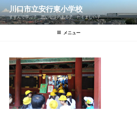
コ
川口市立安行東小学校
ン
すすんで学ぶ子 思いやりのある子 たくましい子
テ
ン
ツ
メニュー
へ
ス
キ
ッ
プ
投