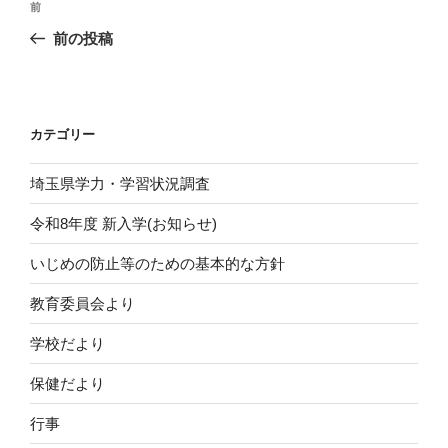
前
前
稿
の
前の投稿
ナ
投
ビ
稿
ゲ
ー
カテゴリー
シ
埼玉県学力・学習状況調査
ョ
ン
令和8年度 新入学(お知らせ)
いじめの防止等のための基本的な方針
教育委員会より
学校だより
保健だより
行事