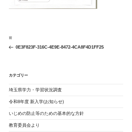
投
前
前
稿
の
0E3F823F-316C-4E9E-8472-4CA8F4D1FF25
ナ
投
ビ
稿
ゲ
ー
カテゴリー
シ
埼玉県学力・学習状況調査
ョ
ン
令和8年度 新入学(お知らせ)
いじめの防止等のための基本的な方針
教育委員会より