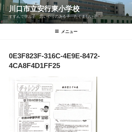
コ
川口市立安行東小学校
ン
すすんで学ぶ子 思いやりのある子 たくましい子
テ
ン
ツ
メニュー
へ
ス
キ
0E3F823F-316C-4E9E-8472-
ッ
4CA8F4D1FF25
プ