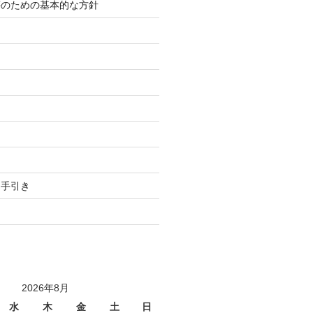
等のための基本的な方針
り
用手引き
2026年8月
水
木
金
土
日