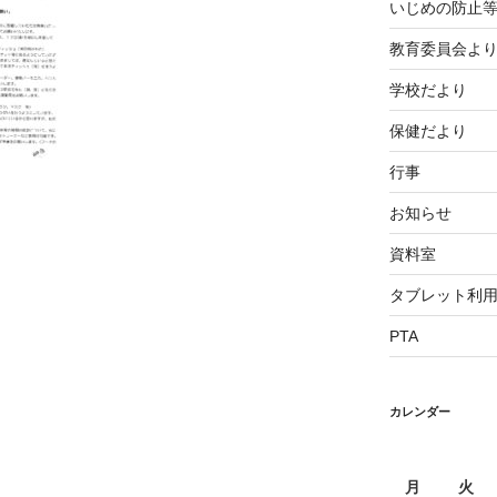
いじめの防止
教育委員会よ
学校だより
保健だより
行事
お知らせ
資料室
タブレット利
PTA
カレンダー
月
火