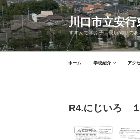
コ
ン
テ
川口市立安行
ン
すすんで学ぶ子 思いやりのあ
ツ
へ
ス
キ
ホーム
学校紹介
アク
ッ
プ
R4.にじいろ 