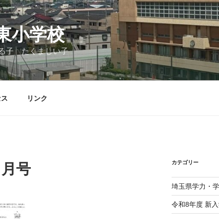
東小学校
る子 たくましい子
セス
リンク
カテゴリー
１月号
埼玉県学力・
令和8年度 新入