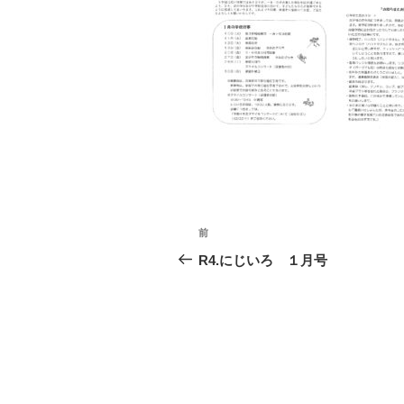
投
前
前
稿
の
R4.にじいろ １月号
投
ナ
稿
ビ
ゲ
ー