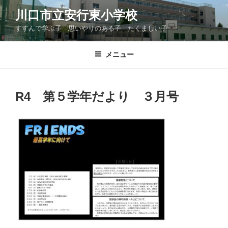
コ
川口市立安行東小学校
ン
すすんで学ぶ子 思いやりのある子 たくましい子
テ
ン
ツ
メニュー
へ
ス
キ
R4 第５学年だより ３月号
ッ
プ