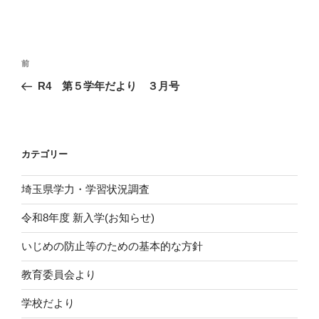
投
前
前
稿
の
R4 第５学年だより ３月号
ナ
投
ビ
稿
ゲ
ー
カテゴリー
シ
埼玉県学力・学習状況調査
ョ
ン
令和8年度 新入学(お知らせ)
いじめの防止等のための基本的な方針
教育委員会より
学校だより