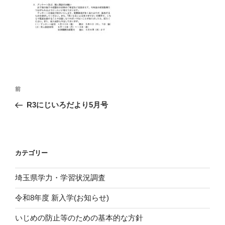
投
前
前
稿
の
R3にじいろだより5月号
ナ
投
ビ
稿
ゲ
ー
カテゴリー
シ
埼玉県学力・学習状況調査
ョ
ン
令和8年度 新入学(お知らせ)
いじめの防止等のための基本的な方針