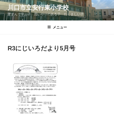
コ
川口市立安行東小学校
ン
すすんで学ぶ子 思いやりのある子 たくましい子
テ
ン
ツ
メニュー
へ
ス
キ
R3にじいろだより5月号
ッ
プ