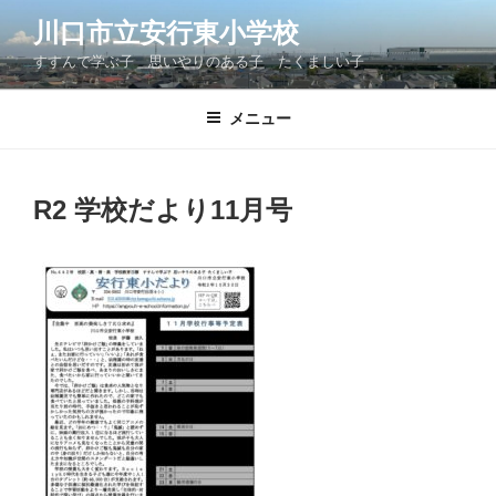
コ
川口市立安行東小学校
ン
すすんで学ぶ子 思いやりのある子 たくましい子
テ
ン
ツ
メニュー
へ
ス
キ
R2 学校だより11月号
ッ
プ