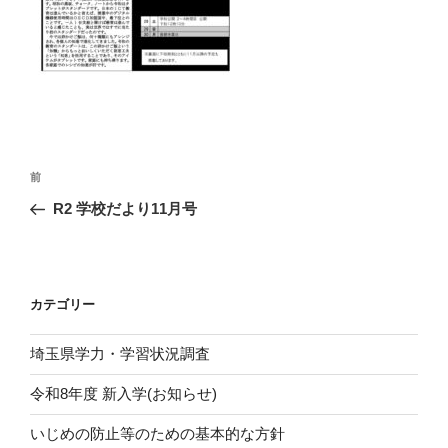
投
前
前
稿
の
R2 学校だより11月号
ナ
投
ビ
稿
ゲ
ー
カテゴリー
シ
埼玉県学力・学習状況調査
ョ
ン
令和8年度 新入学(お知らせ)
いじめの防止等のための基本的な方針