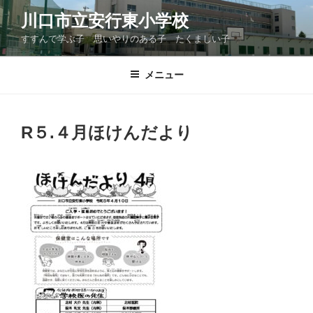
コ
川口市立安行東小学校
ン
すすんで学ぶ子 思いやりのある子 たくましい子
テ
ン
ツ
メニュー
へ
ス
キ
R５.４月ほけんだより
ッ
プ