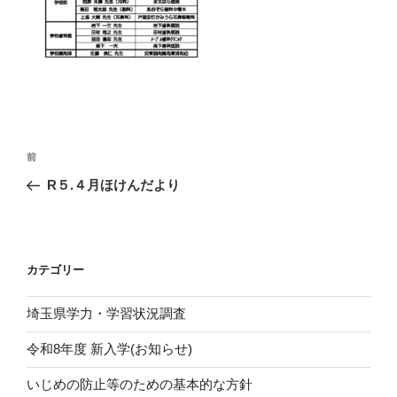
投
前
前
稿
の
R５.４月ほけんだより
ナ
投
ビ
稿
ゲ
ー
カテゴリー
シ
埼玉県学力・学習状況調査
ョ
ン
令和8年度 新入学(お知らせ)
いじめの防止等のための基本的な方針