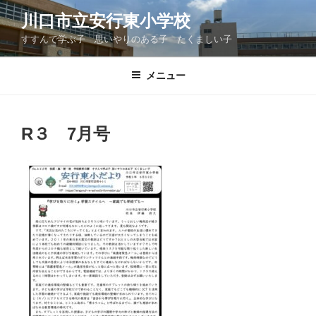
コ
川口市立安行東小学校
ン
すすんで学ぶ子 思いやりのある子 たくましい子
テ
ン
ツ
メニュー
へ
ス
キ
R３ 7月号
ッ
プ