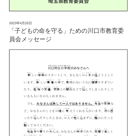
投
2023年4月25日
稿
「子どもの命を守る」ための川口市教育委
日:
員会メッセージ