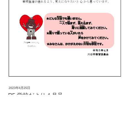
投
2023年4月25日
稿
R5 学校だより４月号
日: