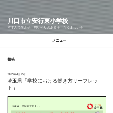
川口市立安行東小学校
すすんで学ぶ子 思いやりのある子 たくましい子
メニュー
投稿
投
2023年4月25日
稿
埼玉県「学校における働き方リーフレッ
日:
ト」