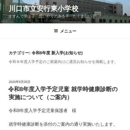
コ
川口市立安行東小学校
ン
すすんで学ぶ子 思いやりのある子 たくましい子
テ
ン
ツ
メニュー
へ
ス
キ
カテゴリー:
令和8年度 新入学(お知らせ)
ッ
令和８年度入学予定のご家庭向けに適宜お知らせを掲載します。
プ
投
2025年9月30日
稿
令和8年度入学予定児童 就学時健康診断の
日:
実施について（ご案内）
令和8年度入学予定児童保護者 様
就学時健康診断を添付のご案内の通り実施いたします。