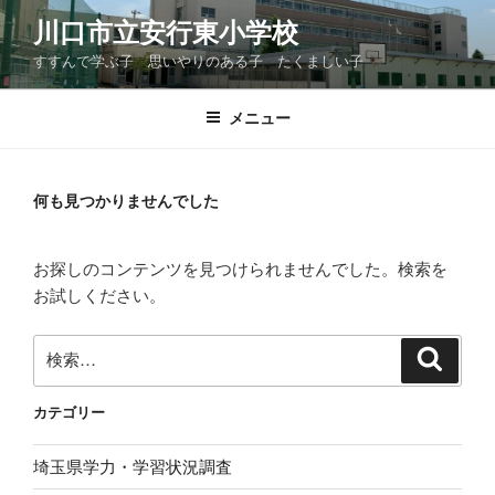
コ
川口市立安行東小学校
ン
すすんで学ぶ子 思いやりのある子 たくましい子
テ
ン
ツ
メニュー
へ
ス
キ
何も見つかりませんでした
ッ
プ
お探しのコンテンツを見つけられませんでした。検索を
お試しください。
検
検
索
索:
カテゴリー
埼玉県学力・学習状況調査