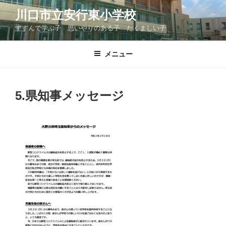
コ
川口市立安行東小学校
ン
すすんで学ぶ子 思いやりのある子 たくましい子
テ
ン
ツ
メニュー
へ
ス
キ
5.県知事メッセージ
ッ
プ