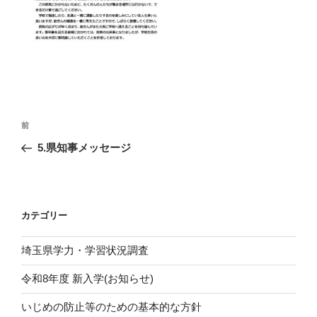
投
前
前
稿
の
5.県知事メッセージ
ナ
投
ビ
稿
ゲ
ー
カテゴリー
シ
埼玉県学力・学習状況調査
ョ
ン
令和8年度 新入学(お知らせ)
いじめの防止等のための基本的な方針