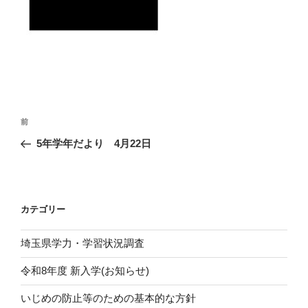
投
前
前
稿
の
5年学年だより 4月22日
ナ
投
ビ
稿
ゲ
ー
カテゴリー
シ
埼玉県学力・学習状況調査
ョ
ン
令和8年度 新入学(お知らせ)
いじめの防止等のための基本的な方針