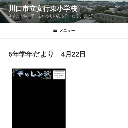
コ
川口市立安行東小学校
ン
すすんで学ぶ子 思いやりのある子 たくましい子
テ
ン
ツ
メニュー
へ
ス
キ
5年学年だより 4月22日
ッ
プ