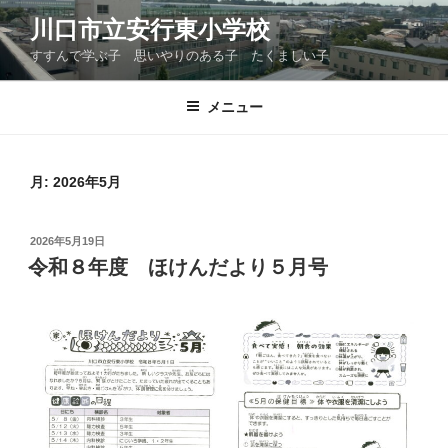
コ
川口市立安行東小学校
ン
すすんで学ぶ子 思いやりのある子 たくましい子
テ
ン
ツ
メニュー
へ
ス
キ
月:
2026年5月
ッ
プ
投
2026年5月19日
稿
令和８年度 ほけんだより５月号
日: