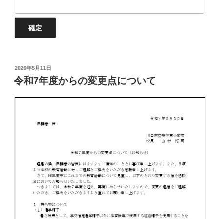
投
2026年5月11日
稿
令和7年度からの変更点について
日: