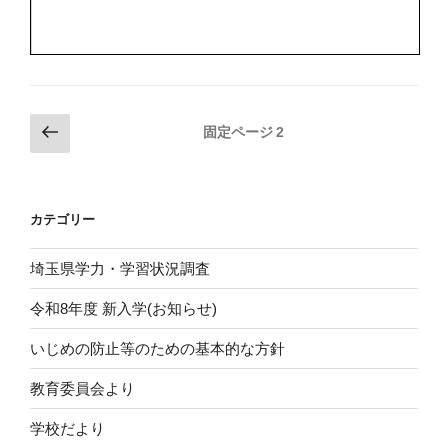
投
前
固定ページ
2
の
稿
ペ
の
ー
ペ
カテゴリー
ジ
ー
ジ
埼玉県学力・学習状況調査
送
令和8年度 新入学(お知らせ)
り
いじめの防止等のための基本的な方針
教育委員会より
学校だより