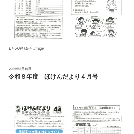
EPSON MFP image
投
2026年5月19日
稿
令和８年度 ほけんだより４月号
日: