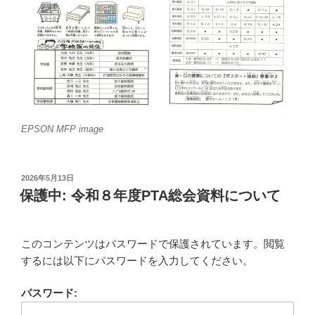
EPSON MFP image
投
2026年5月13日
稿
保護中: 令和８年度PTA総会資料について
日:
このコンテンツはパスワードで保護されています。閲覧
するには以下にパスワードを入力してください。
パスワード: