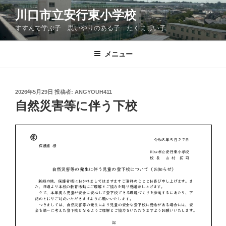
コ
川口市立安行東小学校
ン
すすんで学ぶ子 思いやりのある子 たくましい子
テ
ン
ツ
メニュー
へ
ス
キ
投
2026年5月29日
投稿者:
ANGYOUH411
稿
ッ
自然災害等に伴う下校
日:
プ