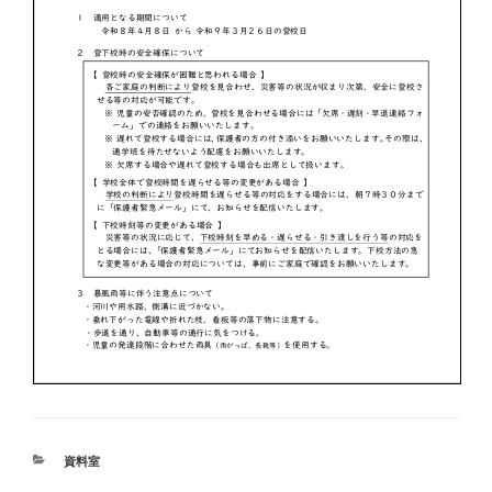
カ
資料室
テ