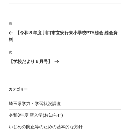
ゴ
リ
ー
投
前
前
稿
の
【令和８年度 川口市立安行東小学校PTA総会 総会資
ナ
投
料
ビ
稿
ゲ
次
次
の
ー
【学校だより６月号】
投
シ
稿
ョ
ン
カテゴリー
埼玉県学力・学習状況調査
令和8年度 新入学(お知らせ)
いじめの防止等のための基本的な方針