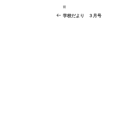
投
前
前
稿
の
学校だより ３月号
投
ナ
稿
ビ
ゲ
ー
シ
ョ
ン