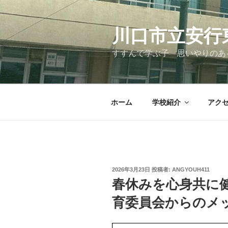
コ
ン
テ
川口市立安行
ン
すすんで学ぶ子 思いやりのあ
ツ
へ
ス
キ
ホーム
学校紹介
アク
ッ
プ
投
2026年3月23日
投稿者:
ANGYOUH411
稿
春休みを心身共に
日:
育委員会からのメ