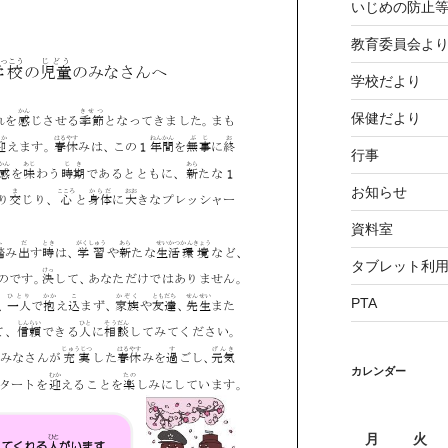
いじめの防止
教育委員会よ
学校だより
保健だより
行事
お知らせ
資料室
タブレット利
PTA
カレンダー
月
火