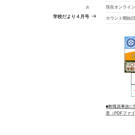
現在オンライン
次
次
の
学校だより４月号
カウント開始日
投
稿
■教職員事故に
意（PDFファイ