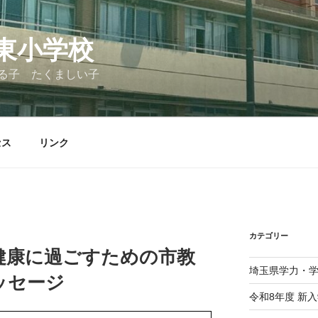
東小学校
る子 たくましい子
セス
リンク
カテゴリー
健康に過ごすための市教
埼玉県学力・
ッセージ
令和8年度 新入