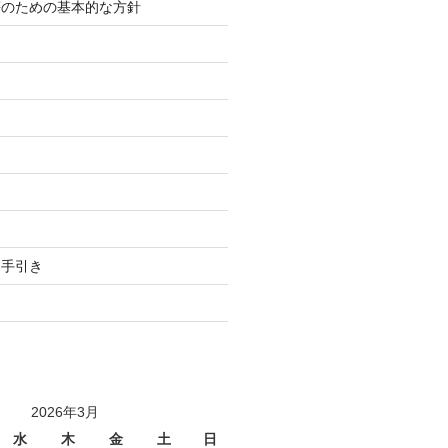
等のための基本的な方針
り
用手引き
2026年3月
水
木
金
土
日