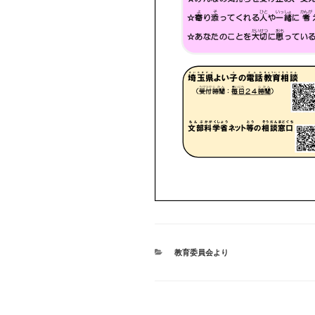
カ
教育委員会より
テ
ゴ
リ
ー